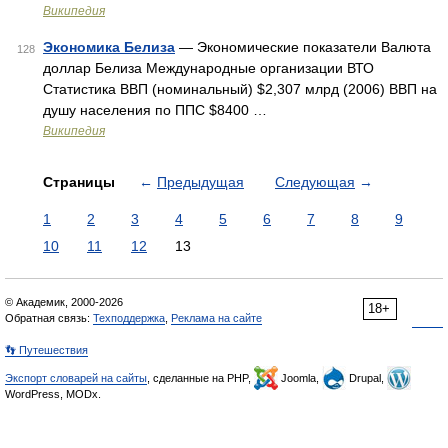
Википедия
Экономика Белиза
— Экономические показатели Валюта
128
доллар Белиза Международные организации ВТО
Статистика ВВП (номинальный) $2,307 млрд (2006) ВВП на
душу населения по ППС $8400 …
Википедия
Страницы
←
Предыдущая
Следующая
→
1
2
3
4
5
6
7
8
9
10
11
12
13
© Академик, 2000-2026
18+
Обратная связь:
Техподдержка
,
Реклама на сайте
👣 Путешествия
Экспорт словарей на сайты
, сделанные на PHP,
Joomla,
Drupal,
WordPress, MODx.